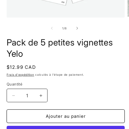
O
Ouvrir
l
le
m
média
de
1
/
6
2
1
d
dans
Pack de 5 petites vignettes
u
une
f
fenêtre
m
modale
Yelo
Prix
$12.99 CAD
habituel
Frais d'expédition
calculés à l'étape de paiement.
Quantité
Réduire
Augmenter
la
la
quantité
quantité
de
de
Ajouter au panier
Pack
Pack
de
de