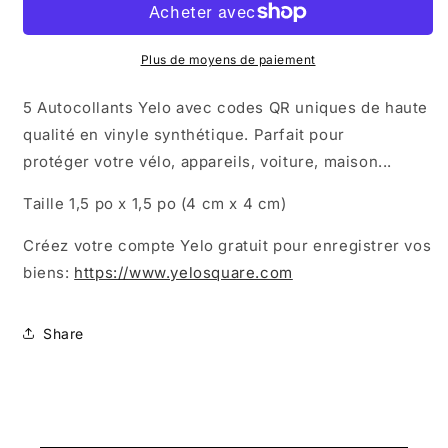
5
5
petites
petites
vignettes
vignettes
Plus de moyens de paiement
Yelo
Yelo
5 Autocollants Yelo avec codes QR uniques de haute
qualité en vinyle synthétique. Parfait pour
protéger
votre vélo, appareils, voiture, maison...
Taille
1,5 po x 1,5 po (4 cm x 4 cm)
Créez votre compte Yelo gratuit pour enregistrer vos
biens:
https://www.yelosquare.com
Share